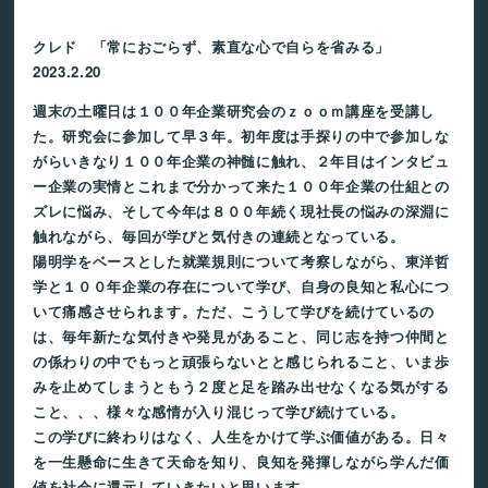
クレド 「常におごらず、素直な心で自らを省みる」
2023.2.20
週末の土曜日は１００年企業研究会のｚｏｏｍ講座を受講し
た。研究会に参加して早３年。初年度は手探りの中で参加しな
がらいきなり１００年企業の神髄に触れ、２年目はインタビュ
ー企業の実情とこれまで分かって来た１００年企業の仕組との
ズレに悩み、そして今年は８００年続く現社長の悩みの深淵に
触れながら、毎回が学びと気付きの連続となっている。
陽明学をベースとした就業規則について考察しながら、東洋哲
学と１００年企業の存在について学び、自身の良知と私心につ
いて痛感させられます。ただ、こうして学びを続けているの
は、毎年新たな気付きや発見があること、同じ志を持つ仲間と
の係わりの中でもっと頑張らないとと感じられること、いま歩
みを止めてしまうともう２度と足を踏み出せなくなる気がする
こと、、、様々な感情が入り混じって学び続けている。
この学びに終わりはなく、人生をかけて学ぶ価値がある。日々
を一生懸命に生きて天命を知り、良知を発揮しながら学んだ価
値を社会に還元していきたいと思います。