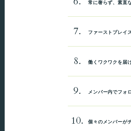
6.
常に奢らず、素直
7.
ファーストプレイ
8.
働くワクワクを届
9.
メンバー内でフォ
10.
個々のメンバーが