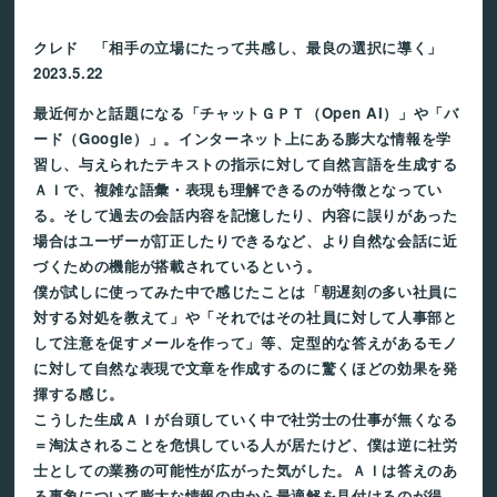
クレド 「相手の立場にたって共感し、最良の選択に導く」
2023.5.22
最近何かと話題になる「チャットＧＰＴ（Open AI）」や「バ
ード（Google）」。インターネット上にある膨大な情報を学
習し、与えられたテキストの指示に対して自然言語を生成する
ＡＩで、複雑な語彙・表現も理解できるのが特徴となってい
る。そして過去の会話内容を記憶したり、内容に誤りがあった
場合はユーザーが訂正したりできるなど、より自然な会話に近
づくための機能が搭載されているという。
僕が試しに使ってみた中で感じたことは「朝遅刻の多い社員に
対する対処を教えて」や「それではその社員に対して人事部と
して注意を促すメールを作って」等、定型的な答えがあるモノ
に対して自然な表現で文章を作成するのに驚くほどの効果を発
揮する感じ。
こうした生成ＡＩが台頭していく中で社労士の仕事が無くなる
＝淘汰されることを危惧している人が居たけど、僕は逆に社労
士としての業務の可能性が広がった気がした。ＡＩは答えのあ
る事象について膨大な情報の中から最適解を見付けるのが得