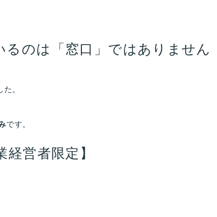
いるのは「窓口」ではありません
した。
み
です。
業経営者限定】